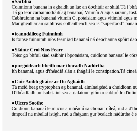
●
Sárbhia
Coinníonn banana in aghaidh an lae an dochtúir ar shiúl.Tá i bhfa
Tá go leor carbaihiodráití ag bananaí, Vitimín A agus iarann, fosfa
Cabhraíonn na bananaí vitimín C, potaisiam agus vitimíní agus mia
Mar gheall ar an saibhreas cothaitheach seo is “superfood” banana
●
teanndáileog Fuinnimh
Is foinse fuinnimh níos fearr iad bananaí ná deochanna spóirt dao
●
Sláinte Croí Níos Fearr
Toisc go bhfuil siad saibhir i bpotaisiam, cuidíonn bananaí le c
●
purgóideach bheith mar thoradh Nádúrtha
Ith bananaí, agus d'fhéadfá slán a fhágáil le constipation.Tá cine
●
Cuir Aoibh gháire ar Do Aghaidh
Tá méid beag tryptophan ag bananaí, aimínaigéad a chuidíonn nua
D'fhéadfadh an tsubstaint seo a rialaíonn giúmar cabhrú le d'inti
●
Ulcers Soothe
Cuidíonn bananaí le mucus a mhéadú sa chonair díleá, rud a d'fhéa
timpeall na mballaí istigh, rud a fhágann gur bealach nádúrtha é s