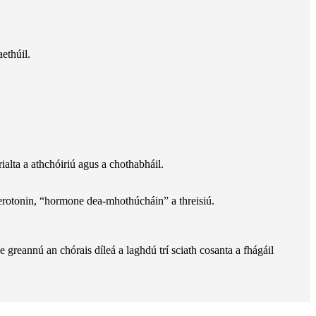
ethúil.
ialta a athchóiriú agus a chothabháil.
erotonin, “hormone dea-mhothúcháin” a threisiú.
 greannú an chórais díleá a laghdú trí sciath cosanta a fhágáil