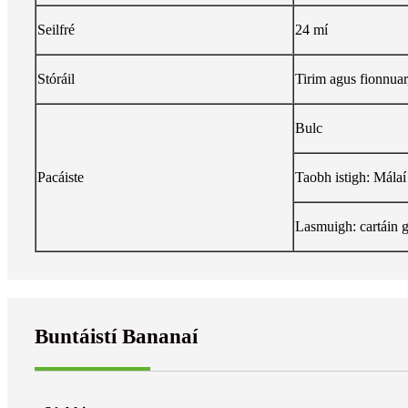
Seilfré
24 mí
Stóráil
Tirim agus fionnuar
Bulc
Pacáiste
Taobh istigh: Málaí
Lasmuigh: cartáin g
Buntáistí Bananaí