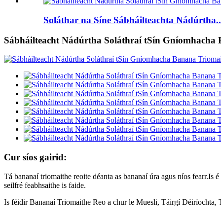
Soláthar na Síne Sábháilteachta Nádúrtha..
Sábháilteacht Nádúrtha Soláthraí tSín Gníomhacha
Cur síos gairid:
Tá bananaí triomaithe reoite déanta as bananaí úra agus níos fearr.Is 
seilfré feabhsaithe is faide.
Is féidir Bananaí Triomaithe Reo a chur le Muesli, Táirgí Déiríochta, T