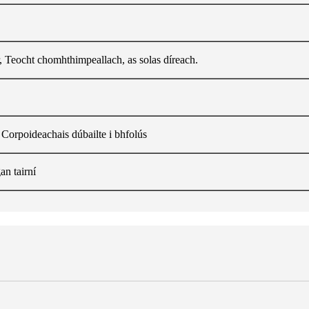
, Teocht chomhthimpeallach, as solas díreach.
 Corpoideachais dúbailte i bhfolús
an tairní