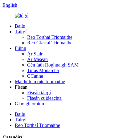
English
Baile
Táirgí
Reo Torthaí Triomaithe
Reo Glasraí Triomaithe
Fúinn
Ár Stair
Ár Misean
Cén fáth Roghnaigh SAM
Turas Monarcha
CCanna
Maidir le reoite triomaithe
Físeán
Físeán táirgí
Físeán cuideachta
Glaoigh orainn
Baile
Táirgí
Reo Torthaí Triomaithe
Catagóirí