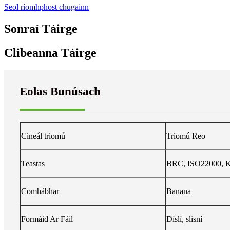
Seol ríomhphost chugainn
Sonraí Táirge
Clibeanna Táirge
Eolas Bunúsach
Cineál triomú
Triomú Reo
Teastas
BRC, ISO22000, K
Comhábhar
Banana
Formáid Ar Fáil
Díslí, slisní