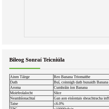
Bileog Sonraí Teicniúla
Ainm Táirge
Reo Banana Triomaithe
Dath
Buí, coinnigh dath bunaidh Banana
Aroma
Cumhráin íon Banana
Moirfeolaíocht
Slice
Neamhíonachtaí
Gan aon eisíontais sheachtracha inf
Taise
≤6.0%
TPC
≤10000cfu/g