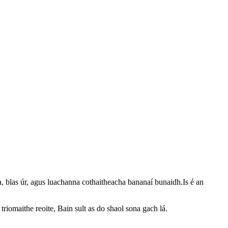
a, blas úr, agus luachanna cothaitheacha bananaí bunaidh.Is é an
triomaithe reoite, Bain sult as do shaol sona gach lá.