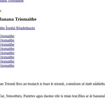
.
 Banana Triomaithe
é an Triomú Reo an bealach is fearr le triomú, coinníonn sé dath nádúrth
ae, Smoothies, Pantries agus daoine eile is mian leat.Blas ar ár bananaí 