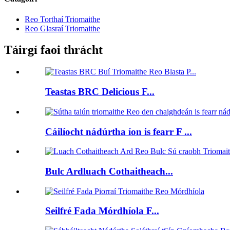
Reo Torthaí Triomaithe
Reo Glasraí Triomaithe
Táirgí faoi thrácht
Teastas BRC Delicious F...
Cáilíocht nádúrtha íon is fearr F ...
Bulc Ardluach Cothaitheach...
Seilfré Fada Mórdhíola F...