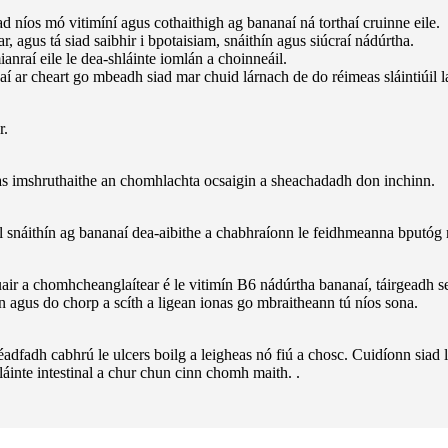
d níos mó vitimíní agus cothaithigh ag bananaí ná torthaí cruinne eile.
r, agus tá siad saibhir i bpotaisiam, snáithín agus siúcraí nádúrtha.
nraí eile le dea-shláinte iomlán a choinneáil.
í ar cheart go mbeadh siad mar chuid lárnach de do réimeas sláintiúil la
r.
óras imshruthaithe an chomhlachta ocsaigin a sheachadadh don inchinn.
ál snáithín ag bananaí dea-aibithe a chabhraíonn le feidhmeanna bputóg r
ir a chomhcheanglaítear é le vitimín B6 nádúrtha bananaí, táirgeadh s
nn agus do chorp a scíth a ligean ionas go mbraitheann tú níos sona.
dfadh cabhrú le ulcers boilg a leigheas nó fiú a chosc. Cuidíonn siad le
láinte intestinal a chur chun cinn chomh maith. .