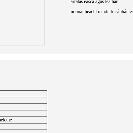
Iarratas éasca agus leathan
Inrianaitheacht maidir le sábháilte
heicthe