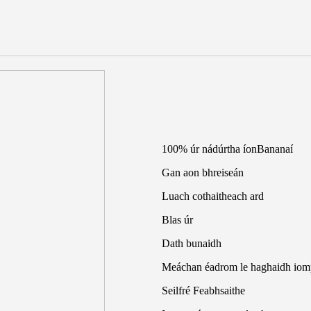
100% úr nádúrtha íon
Bananaí
Gan aon bhreiseán
Luach cothaitheach ard
Blas úr
Dath bunaidh
Meáchan éadrom le haghaidh iom
Seilfré Feabhsaithe