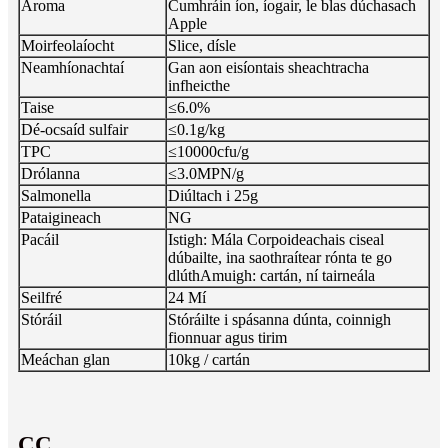
Aroma
Cumhráin íon, íogair, le blas dúchasach
Apple
Moirfeolaíocht
Slice, dísle
Neamhíonachtaí
Gan aon eisíontais sheachtracha
infheicthe
Taise
≤6.0%
Dé-ocsaíd sulfair
≤0.1g/kg
TPC
≤10000cfu/g
Drólanna
≤3.0MPN/g
Salmonella
Diúltach i 25g
Pataigineach
NG
Pacáil
Istigh: Mála Corpoideachais ciseal
dúbailte, ina saothraítear rónta te go
dlúth
Amuigh: cartán, ní tairneála
Seilfré
24 Mí
Stóráil
Stóráilte i spásanna dúnta, coinnigh
fionnuar agus tirim
Meáchan glan
10kg / cartán
CC