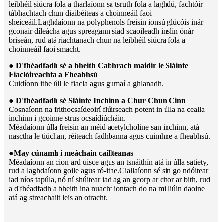
leibhéil siúcra fola a tharlaíonn sa tsruth fola a laghdú, fachtóir
tábhachtach chun diaibéiteas a choinneáil faoi
sheiceáil.Laghdaíonn na polyphenols freisin ionsú glúcóis inár
gconair díleácha agus spreagann siad scaoileadh inslin ónár
briseán, rud atá riachtanach chun na leibhéil siúcra fola a
choinneáil faoi smacht.
● D'fhéadfadh sé a bheith Cabhrach maidir le Sláinte
Fiaclóireachta a Fheabhsú
Cuidíonn ithe úll le fiacla agus gumaí a ghlanadh.
● D'fhéadfadh sé Sláinte Inchinn a Chur Chun Cinn
Cosnaíonn na frithocsaídeoirí flúirseach potent in úlla na cealla
inchinn i gcoinne strus ocsaídiúcháin.
Méadaíonn úlla freisin an méid acetylcholine san inchinn, atá
nasctha le tiúchan, réiteach fadhbanna agus cuimhne a fheabhsú.
●
May cúnamh i meáchain caillteanas
Méadaíonn an cion ard uisce agus an tsnáithín atá in úlla satiety,
rud a laghdaíonn goile agus ró-ithe.Ciallaíonn sé sin go ndóitear
iad níos tapúla, nó ní shúitear iad ag an gcorp ar chor ar bith, rud
a d'fhéadfadh a bheith ina nuacht iontach do na milliúin daoine
atá ag streachailt leis an otracht.