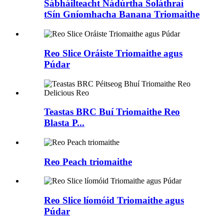
Sábháilteacht Nádúrtha Soláthraí
tSín Gníomhacha Banana Triomaithe
Reo Slice Oráiste Triomaithe agus
Púdar
Teastas BRC Buí Triomaithe Reo
Blasta P...
Reo Peach triomaithe
Reo Slice líomóid Triomaithe agus
Púdar