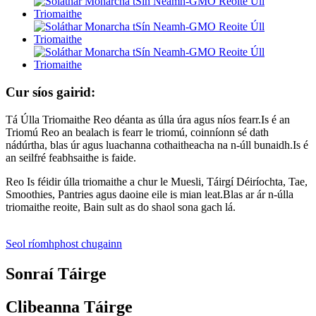
Cur síos gairid:
Tá Úlla Triomaithe Reo déanta as úlla úra agus níos fearr.Is é an
Triomú Reo an bealach is fearr le triomú, coinníonn sé dath
nádúrtha, blas úr agus luachanna cothaitheacha na n-úll bunaidh.Is é
an seilfré feabhsaithe is faide.
Reo Is féidir úlla triomaithe a chur le Muesli, Táirgí Déiríochta, Tae,
Smoothies, Pantries agus daoine eile is mian leat.Blas ar ár n-úlla
triomaithe reoite, Bain sult as do shaol sona gach lá.
Seol ríomhphost chugainn
Sonraí Táirge
Clibeanna Táirge