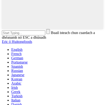
Buail isteach chun cuardach a
dhéanamh nó ESC a dhúnadh
Eric ó Huitongfoods
English
French
German
Portuguese
Spanish
Russian
Japanese
Korean
Arabic
Irish
Greek
Turkish
Italian
Danish