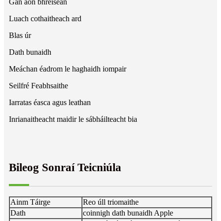
Gan aon bhreiseán
Luach cothaitheach ard
Blas úr
Dath bunaidh
Meáchan éadrom le haghaidh iompair
Seilfré Feabhsaithe
Iarratas éasca agus leathan
Inrianaitheacht maidir le sábháilteacht bia
Bileog Sonraí Teicniúla
Ainm Táirge
Reo úll triomaithe
Dath
coinnigh dath bunaidh Apple