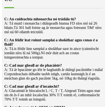
C: An cuideachta mhonarcha nó trádála tú?
A: Tá muid i monarcha i dtáirgeadh bianna FD níos mó ná 26
bliain.Tá 301 ball foirne ag ár monarcha agus foireann T&F níos
mó ná 60 ollamh teicniúil.
C: An féidir leat roinnt samplaí a sholáthar agus conas é a
fháil?
A: Tá.is féidir linn samplaí a sholáthar saor in aisce (cainníocht
iomlán níos lú ná 500g).Ní mór duit ach an costas
loingseoireachta a iompar.
C: Cad mar gheall ar do phacáiste?
A: Tá ár bpacáiste go léir le haghaidh ár dtáirgí pacáistithe i málaí
Corpoideachais dúbailte taobh istigh, cartán lasmuigh.Is é an
meáchan glan do gach pacáiste 5kg, nó 10kg do tháirgí éagsúla.
C: Cad mar gheall ar d'íocaíocht?
A: Glacaimid le híocaíocht L / C, T / T, Airgead Tirim agus mar
sin de.Is é an mhír íocaíochta 30% T/T roimh ré, cothromaíocht
70% T/T roimh an loingsiú.