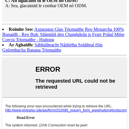
C: An nglacann tú le OEM nó ODM?
A: Sea, glacaimid le comhar OEM nó ODM.
Roimhe Seo:
Asparagus Glas Triomaithe Reo Monarcha 100%
Bunaidh - Reo Bulc Sláintiúil den Chaighdeán is Fearr Prátaí Milse
Corcra Triomaithe - Huitong
Ar Aghaidh:
Sábháilteacht Nádúrtha Soláthraí tSín
Gníomhacha Banana Triomaithe