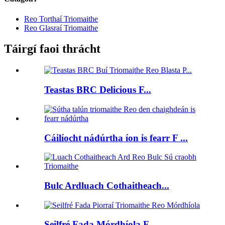
Reo Torthaí Triomaithe
Reo Glasraí Triomaithe
Táirgí faoi thrácht
Teastas BRC Delicious F...
Cáilíocht nádúrtha íon is fearr F ...
Bulc Ardluach Cothaitheach...
Seilfré Fada Mórdhíola F...