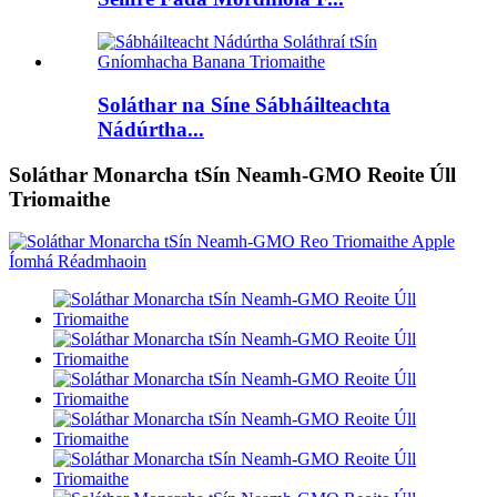
Soláthar na Síne Sábháilteachta
Nádúrtha...
Soláthar Monarcha tSín Neamh-GMO Reoite Úll
Triomaithe