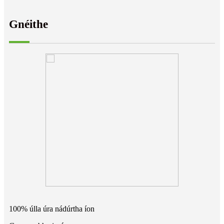
Gnéithe
100% úlla úra nádúrtha íon