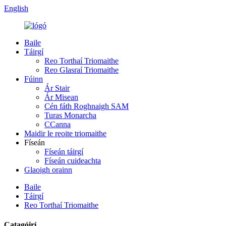
English
Baile
Táirgí
Reo Torthaí Triomaithe
Reo Glasraí Triomaithe
Fúinn
Ár Stair
Ár Misean
Cén fáth Roghnaigh SAM
Turas Monarcha
CCanna
Maidir le reoite triomaithe
Físeán
Físeán táirgí
Físeán cuideachta
Glaoigh orainn
Baile
Táirgí
Reo Torthaí Triomaithe
Catagóirí