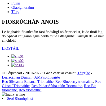
Fúinn
Glaoigh orainn
Táirgí
FIOSRÚCHÁN ANOIS
Le haghaidh fiosrúcháin faoi ár dtáirgí nó ár pricelist, le do thoil fág
do r-phost chugainn agus beidh muid i dteagmháil laistigh de 24 uair
an chloig.
LIOSTÁIL
© Cóipcheart - 2010-2022 : Gach ceart ar cosaint.
Táirgí te
-
Léarscáil an tSuímh
-
AMP soghluaiste
Reo Sliseanna Bananaí Triomaithe
,
Reo Blueberry triomaithe
,
Reo
Glasraí Triomaithe
,
Reo Púdar Sútha talún Triomaithe
,
Reo Bia
triomaithe
,
Reo triomaithe
,
Seol Ríomhphost