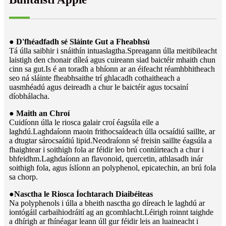
● D'fhéadfadh sé Sláinte Gut a Fheabhsú
Tá úlla saibhir i snáithín intuaslagtha.Spreagann úlla meitibileacht
laistigh den chonair díleá agus cuireann siad baictéir mhaith chun
cinn sa gut.Is é an toradh a bhíonn ar an éifeacht réamhbhitheach
seo ná sláinte fheabhsaithe trí ghlacadh cothaitheach a
uasmhéadú agus deireadh a chur le baictéir agus tocsainí
díobhálacha.
● Maith an Chroí
Cuidíonn úlla le riosca galair croí éagsúla eile a
laghdú.Laghdaíonn maoin frithocsaídeach úlla ocsaídiú saillte, ar
a dtugtar sárocsaídiú lipid.Neodraíonn sé freisin saillte éagsúla a
fhaightear i soithigh fola ar féidir leo brú contúirteach a chur i
bhfeidhm.Laghdaíonn an flavonoid, quercetin, athlasadh inár
soithigh fola, agus íslíonn an polyphenol, epicatechin, an brú fola
sa chorp.
●
Nasctha le Riosca Íochtarach Diaibéiteas
Na polyphenols i úlla a bheith nasctha go díreach le laghdú ar
iontógáil carbaihiodráití ag an gcomhlacht.Léirigh roinnt taighde
a dhírigh ar fhínéagar leann úll gur féidir leis an luaineacht i