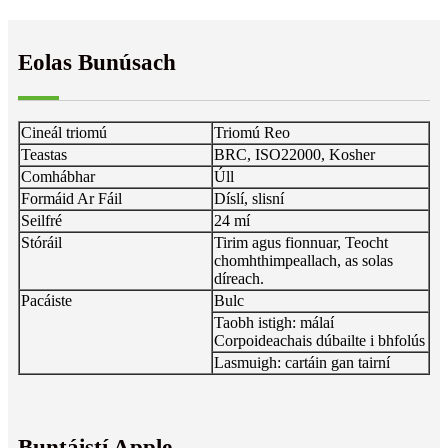
Eolas Bunúsach
Cineál triomú
Triomú Reo
Teastas
BRC, ISO22000, Kosher
Comhábhar
Úll
Formáid Ar Fáil
Díslí, slisní
Seilfré
24 mí
Stóráil
Tirim agus fionnuar, Teocht
chomhthimpeallach, as solas
díreach.
Pacáiste
Bulc
Taobh istigh: málaí
Corpoideachais dúbailte i bhfolús
Lasmuigh: cartáin gan tairní
Buntáistí Apple